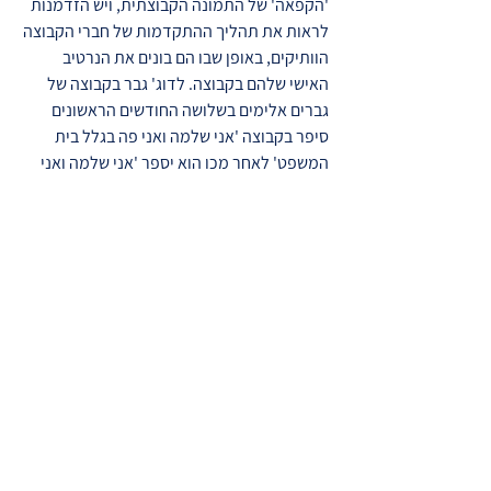
'הקפאה' של התמונה הקבוצתית, ויש הזדמנות
לראות את תהליך ההתקדמות של חברי הקבוצה
הוותיקים, באופן שבו הם בונים את הנרטיב
האישי שלהם בקבוצה. לדוג' גבר בקבוצה של
גברים אלימים בשלושה החודשים הראשונים
סיפר בקבוצה 'אני שלמה ואני פה בגלל בית
המשפט' לאחר מכן הוא יספר 'אני שלמה ואני
פה בגלל בית המשפט ובעיקר בגלל אשתי'
בכניסת חברים הבאה לקבוצה הוא יספר
'קוראים לי שלמה ואני פה בגלל אשתי' אך ניתן
יהיה לראות פרצוף נבוך כשהוא יגיד את זה
וחברי הקבוצה הוותיקים יצחקו ואז שלמה יתקן
'נו וגם בגלל שיש לי בעיה של אלימות' בקליטת
החברים הבאה שלמה כבר יספר שהוא בקבוצה
בגלל בעיית האלימות שלו. טקס קטן זה מראה
כמובן מעבר ממיקוד שליטה חיצוני למיקוד
שליטה פנימי, וללא מעבר זה בהבניית הנרטיב
האישי לא יתחיל תהליך של שינוי.
ניתן לראות בשלב כניסת חברים חדשים בקבוצה