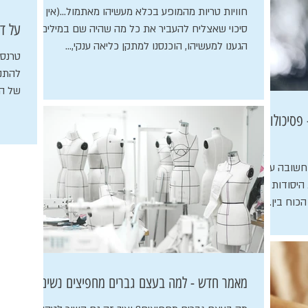
חוויות טריות מהמופע בכלא מעשיהו מאתמול...(אין
על די
סיכוי שאצליח להעביר את כל מה שהיה שם במילים.)
הגענו למעשיהו, הוכנסנו למתקן כליאה ענקי,...
טרנס 
להתנה
של הד
סיכולוגיה
חשובה על
 היסודות של
וח בין...
מאמר חדש - למה בעצם גברים מחפיצים נשים?