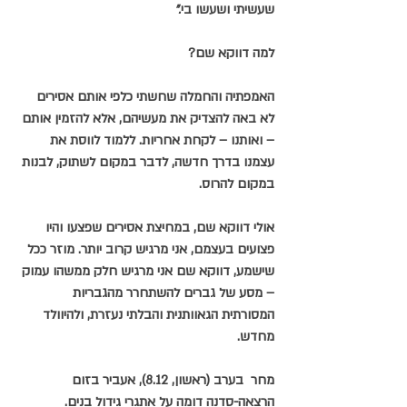
שעשיתי
ושעשו
בי
."
למה דווקא שם?
האמפתיה והחמלה שחשתי כלפי אותם אסירים 
לא באה להצדיק את מעשיהם, אלא להזמין אותם 
– ואותנו – לקחת אחריות. ללמוד לווסת את 
עצמנו בדרך חדשה, לדבר במקום לשתוק, לבנות 
במקום להרוס.
אולי דווקא שם, במחיצת אסירים שפצעו והיו 
פצועים בעצמם, אני מרגיש קרוב יותר. מוזר ככל 
שישמע, דווקא שם אני מרגיש חלק ממשהו עמוק 
– מסע של גברים להשתחרר מהגבריות 
המסורתית הגאוותנית והבלתי נעזרת, ולהיוולד 
מחדש.
מחר  בערב (ראשון, 8.12), אעביר בזום 
הרצאה-סדנה דומה על אתגרי גידול בנים.