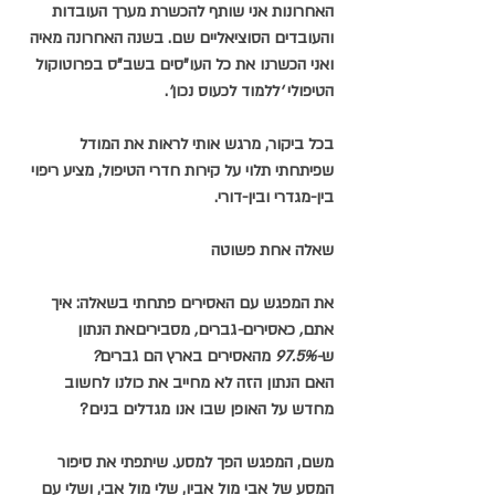
האחרונות אני שותף להכשרת מערך העובדות 
והעובדים הסוציאליים שם. בשנה האחרונה מאיה 
ואני הכשרנו את כל העו”סים בשב”ס בפרוטוקול 
הטיפולי 
‘
ללמוד
לכעוס
נכון
’
.
בכל ביקור, מרגש אותי לראות את המודל 
שפיתחתי תלוי על קירות חדרי הטיפול, מציע ריפוי 
בין-מגדרי ובין-דורי.
שאלה אחת פשוטה
את המפגש עם האסירים פתחתי בשאלה: איך
אתם
, 
כאסירים
-
גברים
, 
מסביריםאת
הנתון
ש
-97.5% 
מהאסירים
בארץ
הם
גברים
?
האם הנתון הזה לא מחייב את כולנו לחשוב 
מחדש על האופן שבו אנו מגדלים בנים?
משם, המפגש הפך למסע. שיתפתי את סיפור 
המסע של אבי מול אביו, שלי מול אבי, ושלי עם 