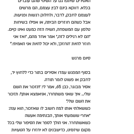
האסירים שיתפו גם על השינוי שהם עוברים 
בכלא. דווקא בינם לבין עצמם, הם מרשים 
לעצמם לחבק, לדבר, ולחלוק רגשות ופגיעות. 
אבל כשהם חוזרים הביתה, או אפילו בשיחות 
טלפון עם המשפחה, השיח הזה כמעט ואינו קיים. 
״הם לא רגילים לזה,״ אמר אחד מהם, ״ואז אני 
חוזר להיות ׳החזק׳, ולא יכול להיות אני האמיתי."
סיום מרגש
בסוף המפגש עמדו אסירים בתור כדי ללחוץ יד, 
לחבק או פשוט לומר תודה.
אסיר מבוגר, כבן 65, אמר לי: ״תזכור
את
השם
שלי
… 
איך
שאני
משתחרר
, 
אניאמצא
אותך
! 
תזכור
את
השם
שלי
."
כששאלתי אותו למה חשוב לו שאזכור, הוא ענה: 
״אחרי
ששמעתי
אותך
, 
הבנתימה
אעשה
כשאשתחרר
. 
אני
הולך
לספר
את
הסיפור
שלי
בכל
מקום
שיזמינו
, 
כדישבנים
לא
יחזרו
על
הטעויות