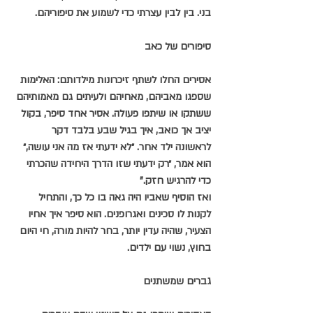
בני. בין לבין עצרתי כדי לשמוע את סיפוריהם.
סיפורים של כאב
אסירים החלו לשתף זיכרונות מילדותם: האלימות 
שספגו מאביהם, מאחיהם ולעיתים גם מאמותיהם 
ששתקו או שיתפו פעולה. אסיר אחד סיפר, בקול 
יציב אך כואב, איך בגיל שבע בלבד דקר 
לראשונה ילד אחר. ״לא ידעתי אז מה אני עושה,״ 
הוא אמר, ״רק ידעתי שזו הדרך היחידה שהכרתי 
כדי להרגיש חזק."
ואז הוסיף שאביו היה גאה בו כל כך, והתחיל 
לקנות לו סכינים ואגרופנים. הוא סיפר איך אחיו 
הצעיר, שהיה עדין יותר, בחר להיות מורה, חי היום 
בחוץ, נשוי עם ילדים.
גברים שמשתנים