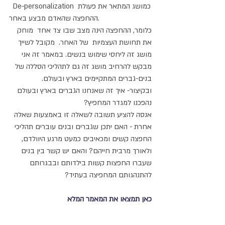
  De-personalization כמושג המתאר את פעולת 
ההחפצה שהאדם מבצע באחר.
כלומר, ההחפצה הינה מצב שבו צד אחד  מוחק 
את תחושת העצמיות  של האחר.  מקובל לשייך 
מושג זה ליחסי שימוש בנשים. במאמר זה אני 
מבקש להרחיב מושג זה גם לתהליכי הסללה של 
בנים-גברים המתקיימים בארץ ובעולם.
ובקיצור- איך זה שאנחנו הגברים בארץ ובעולם 
נהפכנו למגדר המחפיץ?
אנסה להציע תשובה לשאלה זו באמצעות שאלה 
אחרת - האם יתכן שגברים ובנים עוברים תהליכי 
החפצה קשים ומכאיבים כמעט מרגע היוולדם, 
ולאורך מרבית חייהם? והאם יש קשר בין בנים 
שעברו החפצות קשות בילדותם ובבגרותם 
להתנהגותם המחפיצה בעתיד?
כאן תמצאו את המאמר המלא