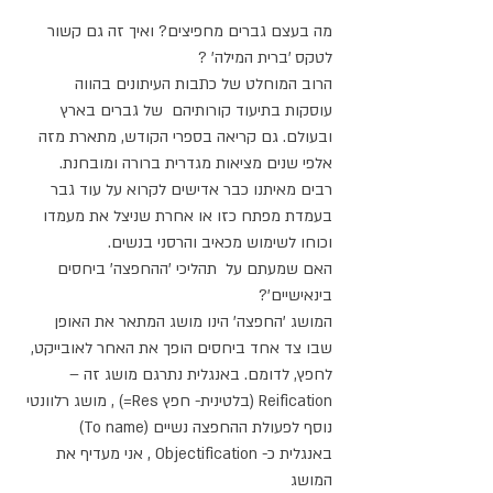
מה בעצם גברים מחפיצים? ואיך זה גם קשור 
לטקס 'ברית המילה' ?
הרוב המוחלט של כתבות העיתונים בהווה 
עוסקות בתיעוד קורותיהם  של גברים בארץ 
ובעולם. גם קריאה בספרי הקודש, מתארת מזה 
אלפי שנים מציאות מגדרית ברורה ומובחנת. 
רבים מאיתנו כבר אדישים לקרוא על עוד גבר 
בעמדת מפתח כזו או אחרת שניצל את מעמדו 
וכוחו לשימוש מכאיב והרסני בנשים.
האם שמעתם על  תהליכי 'ההחפצה' ביחסים 
בינאישיים'? 
המושג 'החפצה' הינו מושג המתאר את האופן 
שבו צד אחד ביחסים הופך את האחר לאובייקט, 
לחפץ, לדומם. באנגלית נתרגם מושג זה – 
Reification (בלטינית- חפץ Res=) , מושג רלוונטי 
נוסף לפעולת ההחפצה נשיים (To name) 
באנגלית כ- Objectification , אני מעדיף את 
המושג