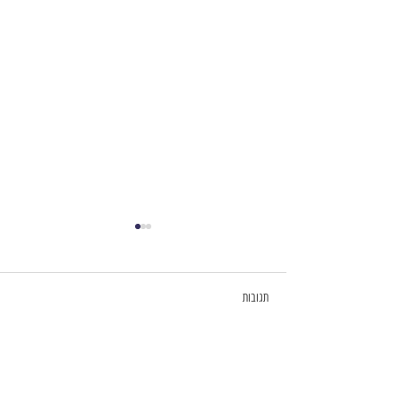
תגובות
11 טיפים בגידול בנים
כתיבת תגובה...