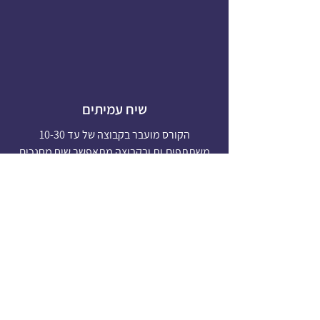
שיח עמיתים
הקורס מועבר בקבוצה של עד 10-30
משתתפים.ות ובקבוצה מתאפשר שיח מחנכים
מעמיק סביב דילמות מהיומיום החינוכי
בהתמודדות עם זעם ותוקפנות.
שם מלא
*