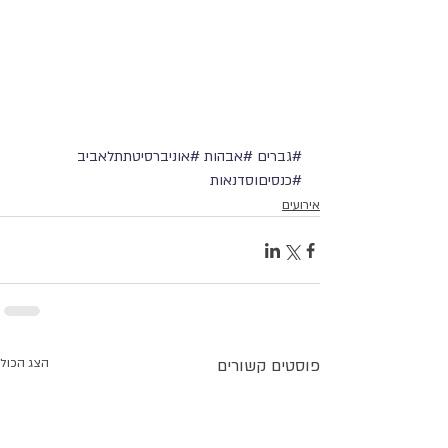
#גברים
#אבהות
#אוניברסיטתתלאביב
#כנסיםוסדנאות
אירועים
פוסטים קשורים
הצג הכול