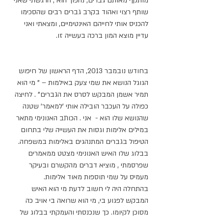
מותקף מאותם גברים, נהפוך הוא , הרגשתי שאני 
שותף רצוי ואהוד בקרב גברים רבים שהסכימו 
להכניס אותי לחייהם האינטימיים, ומצאתי ואני 
עדיין מוצא המון ברכה בעשייה זו.
בחודש נובמבר 2013, הדף הראשון של חיפוש 
הגוגל הנושא את שמי צעק באילמות – " מי הוא 
תמיר אשמן המבקש לסרס את הגברים" . לחיצה 
כפולה על העכבר הובילה אותי 'למאמר' שטנה 
שהנושא שלו הוא -  אני . הכותב האנונימי מתאר 
במילים אלימות וגסות את העשייה שלי בתחום 
הטיפול בגברים המתנהגים באלימות במשפחה. 
בבלוג שלו האיש האנונימי מצטט ממאמרים 
שפרסמתי , מוציא דברים מהקשרם ובעיקר 
מעמיס על שמי תוספות מאוד אלימות.
בהתחלה היה לי חשוב לדעת מי הוא האיש 
המבקש לפגוע בי, מי הוא שרואה בי אויב כה 
מסוכן לקיומו. כך שנכנסתי והעמקתי בבלוג של 