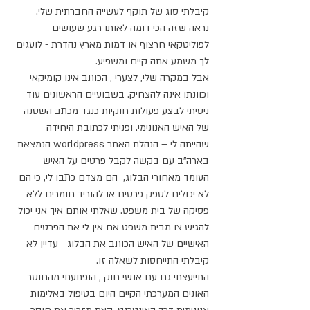
קיבלתי סוג של תוקף לעשייה החברתית שלי. 
נראה שזה הכי דומה לאותו רגע שעושים 
לפוליטקאי חרצוף או דמות מארץ נהדרת - לועגים 
לך משמע אתה קיים ומשפיע.
אבל במקרה שלי, לצערי , הכותב אינו קומיקאי 
וכוונתו אינה להצחיק. בשבועיים הראשונים עוד 
ניסיתי לבצע פעולות חוקיות כנגד מכתב השטנה 
של האיש האנונימי. ופניתי לכתובת היחידה 
שהייתה לי – הנהלת האתר worldpress הנמצאת 
בארה"ב עם בקשה לקבל פרטים על האיש 
העומד מאחורי הבלוג,  הם מצדם כתבו לי, כי הם 
לא יכולים לספק פרטים או להוריד חומרים ללא 
פסיקה של בית משפט. שאלתי אותם איך אני יכול 
להגיש צו מבית משפט אם אין לי את הפרטים 
האישיים של האיש הכותב את הבלוג - עדיין לא 
קיבלתי התייחסות לשאלה זו.
התייעצתי גם עם אנשי חוק , הופתעתי מהחוסר 
האונים המערכתי הקיים היום בטיפול באלימות 