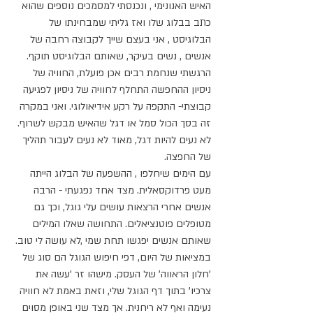
האיש האנונימי , ונכנסתי למסמכים נוספים שהוא 
כתב בבלוג שלו ואז גליתי שמבחינתו של 
הבלוגיסט , אני בעצם שייך לקבוצה רחבה של 
אנשים , נשים בעיקר, שאותם הבלוגיסט תוקף. 
הרגשתי שנחמת רבים אכן פועלת, החוויה של 
ניסיון ההחפשה התחלף לחוויה של ניסיון לפגיעה 
קבוצתי- התקפה על רקע אידיאולוגי. ואני במקרה 
זה בסך הכול סמל או דגל שהאיש מבקש לשרוף.
לא נעים להיות דגל, מאוד לא נעים לעבור תהליך 
של החפצה.
עם הימים שיחלפו , ההשפעה של הבלוג הייתה 
מעט פרדוקסאלית. מצד אחד נפגעתי - הרבה 
אנשים אחרי הרצאות עושים עלי גוגל, וכך גם 
מטופלים פוטנציאלים. התחושה שאלו המילים 
שאותם אנשים יפגשו תחת שמי ,לא עושה לי טוב. 
במציאות של היום, דפי חיפוש הגוגל הם סוג של 
'חלון הראווה' של העסק. מישהו זר 'עשה את 
צרכיו' בתוך דף הגוגל שלי, וזאת באמת לא חוויה 
נעימה ואף לא ריחנית. אך מצד שני באופן מסוים 