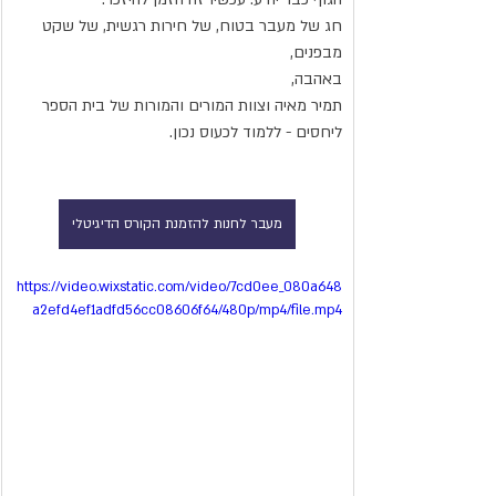
חג של מעבר בטוח, של חירות רגשית, של שקט 
מבפנים,
באהבה,
תמיר מאיה וצוות המורים והמורות של בית הספר 
ליחסים - ללמוד לכעוס נכון.   
מעבר לחנות להזמנת הקורס הדיגיטלי
https://video.wixstatic.com/video/7cd0ee_080a648
a2efd4ef1adfd56cc08606f64/480p/mp4/file.mp4