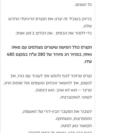
כל השנים.
בדיוק בשביל זה יצרנו את הקורס הדיגיטלי החדש 
שלנו,
כדי ללמוד את הבסיס . את הכלים בזמן אמת:
הקורס כולל חמישה שיעורים מצולמים עם מאיה 
ואיתי, במחיר חג מיוחד של 280 ש”ח במקום 480 
ש״ח.
קורס שיזכיר לגוף ולנפש איך לעבוד עם כוח, איך 
לנשום, איך להישאר נוכחים ונושמים מול סופות החג.
טריגר – הוא לא אויב. הוא הזמנה.
לשינוי. לאינטגרציה.
לשבור את המעבר הבין-דורי של האשמה, 
ההתפרצות, והשתיקה.
הקישור כאן למטה.
הגוף כבר יודע. עכשיו זה הזמן להיזכר.