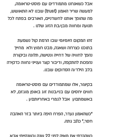
אבל כשאנחנו מתמודדים עם פוסט-טראומה, 
למעשה שריר האמון (trust) שבנו לא התאושש, 
מה שהופך אותנו לחשדניים, האורבים בפתח לכל 
תנועה ומחווה מבן/בת הזוג שלנו .
זהו המקום היומיומי שבו הרמת קול נשמעת 
בתוכנו כצרחה ושאגה, מבט חמוץ ולא  מחייך 
נהפך לחוויה של דחייה ונטישה, תלונה וביקורת 
נהפכות להתקפה, ודיבור קצר וענייני נחווה כדקירה 
בלב הילד/ה הסדוקים שבנו.
בקיצור, אלו שמתמודדים עם פוסט-טראומה 
חווים יחסים עם בני/בנות זוג באופן מוגזם, לא 
באשמתם/ן  אבל לגמרי באחריותם/ן .
“כשהאמון נעדר, הפרח היפה ביותר בזר האהבה 
חסר,” כתב גתה.
כשהכרתי את מאיה לפני 22 שנה וכשנהייתי אבא 