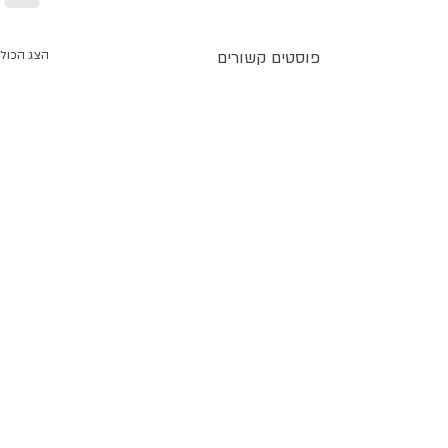
פוסטים קשורים
הצג הכול
כמה מילים לפני חג הפסח וקורס
דיגיטלי חדש