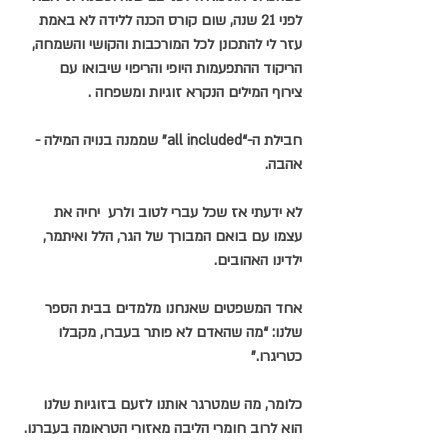
לפני 21 שנה, שום קורס הכנה ללידה לא באמת 
עזר לי להתכונן לכל המורכבות והקושי והשמחה, 
הריקוד ההתפעמות היופי והריפוי שיבואו עם  
צירוף המילים הנקרא זוגיות ומשפחה .
חבילת ה-“all included” שממנה בנויה המילה - 
אהבה.
לא ידעתי אז שכל עברי לטוב ולרע  יחיה את 
עצמו עם בואם המבורך של הגר, הלל ואיתמר, 
ילדינו האהובים.
אחד המשפטים שאנחנו מלמדים בבית הספר 
שלנו: “מה שהאדם לא פותר בעברו, מקבלו 
כטריגרו.”
כלומר, מה שמטרגר אותנו לזעם בזוגיות שלנו 
הוא לרוב חומרי הליבה מאזורי הטראומה בעברנו.