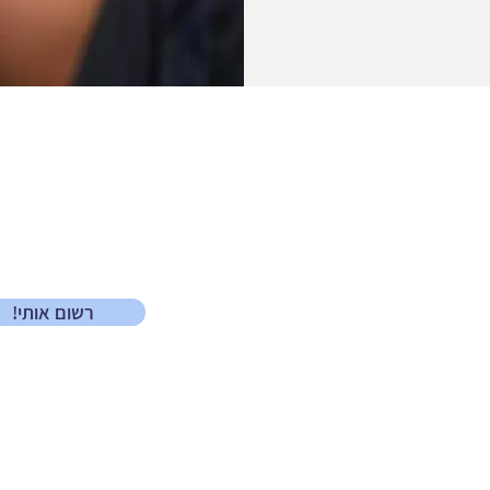
הרשמו כאן אם תר
ם
התקפי זעם
הרצאות, סדנאות, פ
חה
קשיים בזוגיות
טיפול בגברים
!רשום אותי
 ונענה לכם בהקדם במספר כאן - 052-8722836