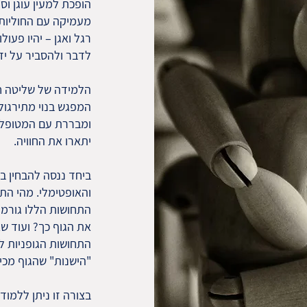
הופכת למעין עוגן וס
מעמיקה עם החוליות 
רגל ואגן – יהיו פעול
לדבר ולהסביר על ידי
הלמידה של שליטה חד
המפגש בנוי מתירגול
ומבררת עם המטופלת
יתארו את החוויה.
ביחד ננסה להבחין ב
והאופטימלי. מהי הת
התחושות הללו גורמו
את הגוף כך? ועוד ש
התחושות הגופניות לת
"הישנות" שהגוף מכי
בצורה זו ניתן ללמוד