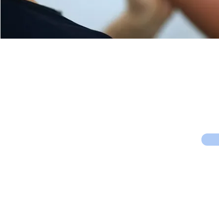
צו לקבל עידכונים במייל
ודקאטסים חדשים, פירסומים ועוד