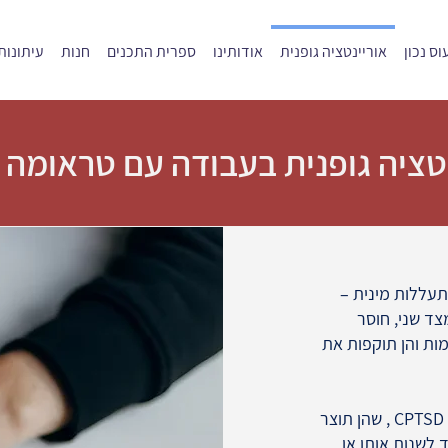
ס נכון
אוריינטציה גופנית
אודותינו
ספרית התכנים
חנות
עיתונות
טציה גופנית בעבודה עם טראומה 
תעללות מינית –
צד שני, חוסר
מות והן תוקפות את
מצב קצה שכזה מוביל להתנהגויות קיצוניות המאפיינות CPTSD , שהן תוצר
 לשנות אותן או