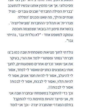
פסיכולוגי. אך אני מזמין אותנו עכשיו להתעכב
'בברית המילה החברתי' שבנים עוברים - מגיל
שנתיים והילך, מה שאנו מכנים 'הסללה
מגדרית' או תהליכי ההחברות 'סוציאליזציה' .
בהשראת סימון דה בובאר שצמצמה חוכמה
עמוקה למשפט אחד - "לא נולדתי גבר , נהייתי
גבר".
נולדתי לתוך מציאות משפחתית שבה כמו ב'צו
חברתי' נסתר ומסתורי ילמד את הורי, בעיקר
את אבי ושאר זכרים-אחרים משמעותיים, לחנך
אותי באמצעים כוחניים שאסור לי לפחד, אסור
לי להיעלב, אסור לי להיות חסר אונים, אסור לי
להיות תלוי, ואסור לי לבכות, אסור לי לבכות!
אסור לי לבכות!!!.
וכך כדי להתקבל במשפחתי ובחברה שבה אני
חי, אני מייצר זהויות מזויפות כדי להתקבל
בתלם המגדרי שהחברה יצרה - וכך אני לומד