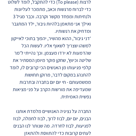
לרצות (To please) כדי להתקבל, לומד לשלוט
כדי לברוח מרגשות וכאב, מתמכר לעליונות
ולנחיתות ומפחד מקשר וקרבה. וכבר מגיל 3
ואילך אני מתאמן בלהיות גיבור, ילד המתגבר
ומדחיק את רגשותיו.
'דני גיבור', ההוא מהשיר, יהפוך בתוכי לאייקון
למשהו שצריך לשאוף אליו. לעשות הכל
שהדמעות לא ירדו מעצמן. וכך נהייתי ל'מר
שליטה וכיווץ', שחקן פוקר מיומן המסתיר את
קלפי פגיעותו מן האנשים הכי קרובים לו, לומד
להתנהג במקום לדבר, מרוקן תחושות
ממשמעותם - חי יום יום בחברה ובתרבות
שמעדיפה את מורשות הקרב על פני מציאות
נפשית האמיתית.
החברה על נציגיה האנושיים מלמדת אותנו
הבנים, יום יום, לבוז לרוך, לבוז לחמלה, לבוז
לפגיעות, לבוז לחרדה. מה שנותר לנו הבנים
לעתים קרובות כדי להתווסת ולהתאזן