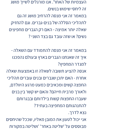
העצמיות של האחר'. אנו מורגלים לשייך מושג
זה ליחסי שימוש בנשים.
במאמר זה אני מנסה להרחיב מושג זה גם
לתהליכי הסללה של בנים-גברים. וגם להחזיק
שאלה יותר אמיצה - האם רק הגברים מחפיצים
נשים? או שזה עובד גם בצד השני ?
במאמר זה אני מנסה להתמודד עם השאלה -
איך זה שאנחנו הגברים בארץ ובעולם נהפכנו
למגדר המחפיץ?
אנסה להציע תשובה לשאלה זו באמצעות שאלה
אחרת - האם יתכן שגברים ובנים עוברים תהליכי
החפצה קשים ומכאיבים כמעט מרגע היוולדם,
ולאורך מרבית חייהם? והאם יש קשר בין בנים
שעברו החפצות קשות בילדותם ובבגרותם
להתנהגותם המחפיצה בעתיד?
נצא לדרך.
אני יכול לטעון את המובן מאליו, שככל שהיחסים
מבוססים על 'שליטה באחר' 'ושליטה במקורות