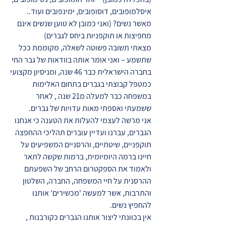
איסלמופובים, דוסופובים, ימינפובים ועוד..
מאשר נשים? (ואני כמובן לא טוען שנשים אינם
מחפיצות או תוקפניות ביחס לגברים)
מצאתי תשובה פשוטה לשאלה, מקוממת ככל
שתשמע – ואני אומר אותה בוודאות של גבר החי
בחברה הישראלית כבר 46 שנה, ומניסיון מקצועי
כמטפל קבוצתי בגברים בתחום האלימות
במשפחה כבר למעלה מ21 שנה , לאחר
ששמעתי ואספתי מאות עדויות של גברים.
אני מרשה לעצמי להעלות את הטענה כי אנחנו
הגברים, עברנו ועדיין עוברים תהליכי ההחפצה
תוקפניים, שיטתיים, והרסניים המשפיעים על
חיינו ברמה היומיומית, ברמות שקשה לתאר
ולאמוד את הספקטרום הרחב של השפעתם
ההרסנית על חיי המשפחה, החברה, השלטון
והתרבות, אשר למעשה 'מכשירים' אותנו
להחפיץ נשים.
אין בכוונתי ליצור אותנו הגברים כקורבנות ,