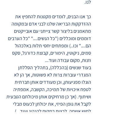
לנו.
כך אנו הבנים, לומדים מקטנות להחפיץ את
ההזדקקות הבריאה שלנו לבני אדם ובמקומה
מתאמנים בליצור קשר צייתני עם אובייקטים
דוממים ומוכללים ("כל הנשים...." "כל הערבים
הם...." וכו..) ומפתחים יחסי תלות באלכהול
סמים, ניקוטין, הימורים, קבוצת כדורגל, סקס
וזנות, מקום עבודה ועוד...
בעוד שנשים (בהכללה), בתהליך הסללתן
המגדרי עוברות צרות לא פשוטות, אך הן לא
הוגלו מפגיעותן, וכן מעודדים אותן חברתית
לטפח איכויות של תמיכה, הקשבה, אמפתיה
ושיתוף. (אך כן מרחיקים אותן מיכולתם הטבעית
לקבל את גופן הפיזי, את יכולתן לכעוס מבלי
לחוש אשמה, לרצות במקום להנהיג ועוד...)
אם אכליל את מהות ההחפצה המגדרית – את
הבנים אנו (בעיקר האבות) מלמדים לבוז לתלות
ולחוש גאווה בעצמאותם. ואת הבנות (בעיקר