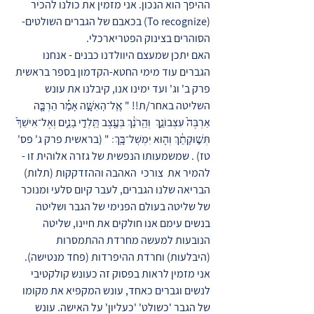
ההיפך הוא הנכון. אני מזמין את כולנו להכיר
(To recognize) בכאבם של הגברים השולטים-
הסוהרים בצינוק הפטריארכלי.
האם יתכן שמעצם היוולדנו כבנים - אנחנו
הגברים עוד מימי החטא-הקדמון בספר בראשית
פרק ב' וג' ועד ימינו אנו, קיבלנו את עונש
השליטה באחר/ת!! " אֶֽל־הָאִשָּׁ֣ה אָמַ֗ר הַרְבָּ֤ה
אַרְבֶּה֙ עִצְּבוֹנֵ֣ךְ וְהֵֽרֹנֵ֔ךְ בְּעֶ֖צֶב תֵּֽלְדִ֣י בָנִ֑ים וְאֶל־אִישֵׁךְ֙
תְּשׁ֣וּקָתֵ֔ךְ וְה֖וּא יִמְשׇׁל־בָּֽךְ׃ " (בראשית פרק ג' פס'
טז) . שמשמעותו הנפשית של גזרה אלוהית זו -
להמיר את צורכי האהבה וההזדקקות (תלות)
הבריאה שלנו הגברים, לעבר קיום סלעי ומנוכר
של שליטה בעולם הפנימי של הגבר ושליטה
בנשים עימם אנו חולקים את חיינו, שליטה
הנובעות למעשה מחרדת ההתמסרות
(היבלעות) וחרדת ההיפרדות (פחד מנטישה).
אני מזמין לראות בפסוק זה כעונש קולקטיבי
לנשים וגברים כאחד, עונש המקפיא את מקומו
של הגבר 'כשולט' 'כעליון' על האישה. עונש