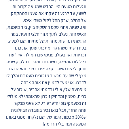
ונגעלות מטעם היין החדש שמגיע לנקבוביות
לשוני, עד לרגע זה ינקתי את טעמו המתקתק
של החלב, שרק החל ליזול משדי אימי.
ואז, שניות אחרי טקס ההשקיה ביין, ביד מיומנת,
האיש הזר, נעלם לתוך אזור חלצי הזעיר, בטח
הרגשתי תחושות מוזרות של מתיחה שם למטה.
בטח חשתי משהו קר ומתכתי עוטף את כתר
זכריותי. ואז בעולם פנימי שבו המילה 'אייי' עוד
כלל לא הומצאה, משהו חד ומהיר בחלקיק שניה
חותך לי שם משהו בקצה איבר מיני . והאיש הזר
מצץ לי שם עם מכשיר מזכוכית מעט דם והלך לו
לדרכו. אני מעז לדמיין את אותה צרחה
מופתעת שלי, אולי נרדמתי אחריה, שיכור על
כרית, מטמין ומדחיק זיכרון טראומתי לא מילולי
זה במעמקי גופי הזערעורי. לא שאני מבקש
עתה החזר, אבל בואו נכיר בעובדה הביולוגית
ש30% מכמות העור שלי שם נלקחה ממני באותו
המעשה ועוד בלי הרדמה!.