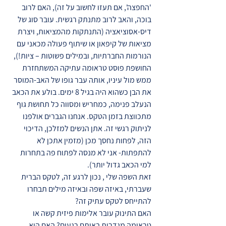
'החפצה', אם תעזו לחשוב על זה), האם לרוב
בוכה, והאב לרוב מתנתק רגשית. עובר סוג של
דיס-אסוציאציה (התנתקות מהמציאות, ויצרת
מציאות של קיפאון או שיתוף פעולה מכאני עם
הנורמות החברתיות, ובמילים פשוטות – ציות!),
החושפת פוסט טראומה עתיקה המשתחזרת
ממש מול עיניו, אותה עבר גופו של האב-המוסר
את הבן כשהוא היה בגיל 8 ימים. בולע את הכאב
הנעלב פנימה, כמחריש ומסווה כל תחושת גוף
מתכווצת בזמן הטקס. אנחנו הגברים אולפנו
לניתוק רגשי זה. אתן הנשים למזלכן, הדיכוי
הזה, לפחות נחסך מכן (מזמין אתכן לא
להתפתות- אני לא מנסה לפתוח פה בתחרות
למי הכאב גדול יותר).
זאת השפה שלי , נכון לרגע זה, לטקס הברית
שעברתי, באיזה שפה ובאיזה מילים תבחרו
להתייחס לטקס עתיק זה?
האם התינוק עובר אלימות פיזית קשה או
טראומה מגדרית באותם רגעים? האם הוא