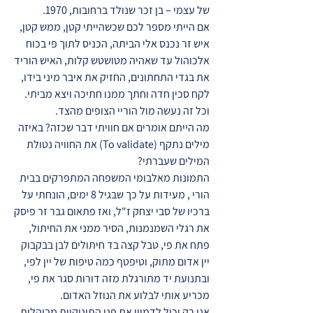
של עצמי – בן זכר שנולד ברחובות, 1970.
אם הייתי מספר לכם שכשהייתי קטן, ממש קטן,
איש זר נכנס אלי הביתה, הכניס לתוך פי בכוח
אלכוהול עד שאהיה מטושטש קלות, האיש הוריד
את בגדי התחתונים, החזיק את איבר מיני בידו,
לקח סכין חדה וחתך ממנו חתיכה ויצא מביתי.
וכל זה נעשה מול הוריי הצופים מהצד.
מה הייתם אומרים אם חוויתי דבר שכזה? באיזה
מילים נתקף (To validate) את החוויה נטולת
המילים שעברתי?
התמונות מאלבומי המשפחה המתפרקים בבית
הורי , מעידות על כך שבגיל 8 ימים, הונחתי על
ברכיו של סבי יצחק ז"ל, ואז פתאום גבר זר פיסק
את רגלי השמנמנות, הסיר ממני את החיתול,
פתח את פי, טבל קצה בד חיתולים לבן בבקבוק
יין אדום מתוק, וטיפטף כמה טיפות של יין לפי,
ובתנועת יד מתורגלת מזה דורות סגר את פי,
מכריע אותי לבלוע את הנוזל האדום.
אני רק יכול לדמיין את פני התינוקיות מבוהלות