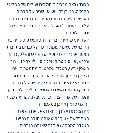
הכוח' נראה מרכיבים הולכים ועולים של תהליכי
החפצה. במובן זה, 10000 שנים של תרבות
פטריארכלית גובה את מחיריה הכבדים.)כתבתי
על כך מאמר –
' מעגל האלימות דינאמיקה של
יחסי שליטה'
)
לא הייתי מזמין לייצר שיח המחפש סימטריה בין
הדיכוי של נשים לעומת דיכוי של גברים בתרבות
הפטריארכלית - ביחסים של שולט ונשלט, כובש
ונכבש, אין סימטריה! וכל ניסיון לייצר כזו, יצור
באופן טבעי, כשלים אמפטיים מתמשכים. אני
מאמין כי ניתן להגיע להכרה הדדית גם ביחס
לדיכוי של נשים וגם ביחס לדיכויים של גברים
כחלק מראיית השלם האנושי. מבלי לשלול תוקף
והכרה של אחד הצדדים על סבלו. לקריאה מסוג
זה אני מזמין אתכן במאמר זה.
אם הסכמנו על כך, בואו נשאל את השאלה
המתבקשת - איך זה שאנחנו הגברים נהיינו
המגדר המחפיץ?איך זה שאנחנו הגברים
(בהכללה כמובן) - יותר הומופובים, נשימופובים,