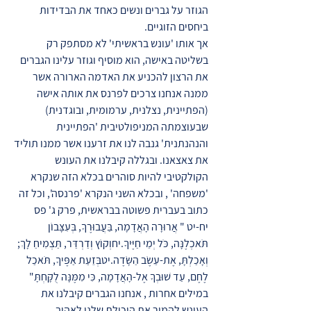
הגוזר על גברים ונשים כאחד את הבדידות
ביחסים הזוגיים.
אך אותו 'עונש בראשיתי' לא מסתפק רק
בשליטה באישה, הוא מוסיף וגוזר עלינו הגברים
את הרצון להכניע את האדמה הארורה אשר
ממנה אנחנו צרכים לפרנס את אותה אישה
(הפתיינית, נצלנית, ערמומית, ובוגדנית)
שבעוצמתה המניפולטיבית 'הפתיינית
והנהנתנית' גנבה לנו את זרענו אשר ממנו תוליד
את צאצאנו. ובגללה קיבלנו את העונש
הקולקטיבי להיות סוהרים בכלא הזה שנקרא
'משפחה' , ובכלא השני הנקרא 'פרנסה', וכל זה
כתוב בעברית פשוטה בבראשית, פרק ג' פס
יח-יט " אֲרוּרָה הָאֲדָמָה, בַּעֲבוּרֶךָ, בְּעִצָּבוֹן
תֹּאכְלֶנָּה, כֹּל יְמֵי חַיֶּיךָ.יחוְקוֹץ וְדַרְדַּר, תַּצְמִיחַ לָךְ;
וְאָכַלְתָּ, אֶת-עֵשֶׂב הַשָּׂדֶה.יטבְּזֵעַת אַפֶּיךָ, תֹּאכַל
לֶחֶם, עַד שׁוּבְךָ אֶל-הָאֲדָמָה, כִּי מִמֶּנָּה לֻקָּחְתָּ"
במילים אחרות , אנחנו הגברים קיבלנו את
העונש להמיר את היכולת שלנו לאהוב