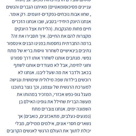
עניינים פסיכוסומאטיים) מאיתנו הגברים והנשים
, שחוו אבות נוכחים-נפקדים-זועמים. רק אומר.
אנחנו היונק היחידי בטבע, שבו אנחנו הזכרים
חיים פחות מהנקבות. (הלידות אצל היונקים
מקצרות להם את החיים). איך תסבירו את זה?
ברמה החברתית נחסמות בפנינו הבנים אינספור
נתיבים בינאישיים לשחרור וויסות בריא של מתח
נפשי. מנתבים אותנו לשחרר אותו דרך ספורט
וחוגי לחימה, אבל לא מעודדים אותנו לשתף
בכאב ולדבר את מה שעל ליבנו. אנחנו לא
רוכשים בילדות שפה מילולית שימושית ונגישה
למערכת הרגשית של עצמנו, וכך נוצר בתוכנו
מעגל גופ-נפש אכזרי, המזכיר במהותו את
מעשה הברית שחילל את גופינו האילם בן
השמונה ימים. אנחנו צוברים מתח
(נפגעים-נעלבים, מתאכזבים, כואבים) אך
נשארים חסרי אונים, אילמים ממילים, מבלי
יכולת לתווך את העולם הרגשי לאנשים הקרובים