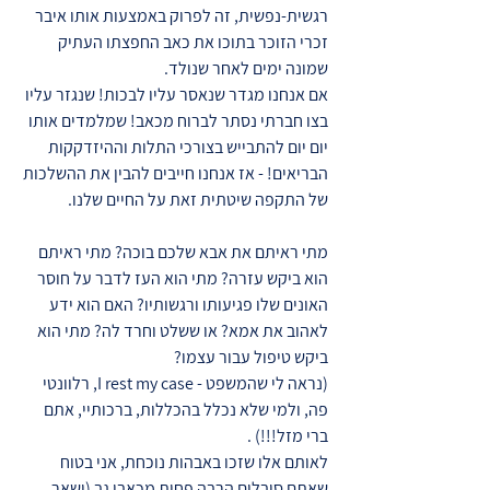
רגשית-נפשית, זה לפרוק באמצעות אותו איבר
זכרי הזוכר בתוכו את כאב החפצתו העתיק
שמונה ימים לאחר שנולד.
אם אנחנו מגדר שנאסר עליו לבכות! שנגזר עליו
בצו חברתי נסתר לברוח מכאב! שמלמדים אותו
יום יום להתבייש בצורכי התלות וההיזדקקות
הבריאים! - אז אנחנו חייבים להבין את ההשלכות
של התקפה שיטתית זאת על החיים שלנו.
מתי ראיתם את אבא שלכם בוכה? מתי ראיתם
הוא ביקש עזרה? מתי הוא העז לדבר על חוסר
האונים שלו פגיעותו ורגשותיו? האם הוא ידע
לאהוב את אמא? או ששלט וחרד לה? מתי הוא
ביקש טיפול עבור עצמו?
(נראה לי שהמשפט - I rest my case, רלוונטי
פה, ולמי שלא נכלל בהכללות, ברכותיי, אתם
ברי מזל!!!) .
לאותם אלו שזכו באבהות נוכחת, אני בטוח
שאתם סובלים הרבה פחות מכאבי גב (ושאר