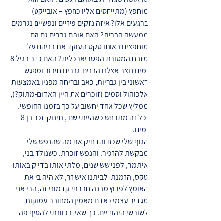
מוחפץ (מתייחסים אליו כחפץ – אובייקט)
ברגעים אלו? איזה נזקים פיזיים ונפשיים נגרמים
ממעשה הברית? האם אותם גברים גם הם
מוחפצים באותו טקס העוקד את בניהם על
מזבח המסורת הפטריארכלית? האם כבר בגיל 8
ימים נוצר אצלנו הבנים-גברים חיבור ומפגש
ראשוני בין גבריות, כאב ובריחה מפניו באמצעות
אלכוהול וסמים (זוכרים את היין האדום-מתוק?),
ממליץ שכל אחד יחשוב על כך בזמנו החופשי.
וכל זה מתרחש כשהייתי שם , תינוק-זכר בן 8
ימים.
הגוף שלי שכח והדחיק את מה שהנפש שלי
מבקשת להזכיר. והנפש זוכרת. כשנולד בני,
איתמר, לפני שש שנים, מלתי אותו בדיוק באותו
טקס, הזמנתי לביתנו איש זר, לא היה בי את
האומץ לפרוץ מבנה חברתי קדמוני זה, הרי אני
מגדיר עצמי כאדם מאמין המחובר עמוקות
לשורשי היהודיים. כך שאין בכוונתי להטיף פה