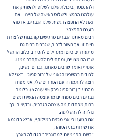
ולהתמסר, ביכולת שלנו לשלוט ולהשתיק את
עולמנו הרגשי ולשלוט באישה של חיינו – אם
זאת לא החפצה רגשית שלנו הגברים, אז מהי
בעצם החפצה?
רבים מאתנו הגברים מרגישים קורבנות של צורת
חיים זו. אך חשוב לזכור, שגברים רבים גם
מתעוררים כיום ומתחילים להכיר ב'כלוב הרגשי'
שבו הם מצויים, ומתחילים להשתחרר ממנו.
אוסיף ואומר שרבים מאתנו, גברים ונשים,
לכודים במשפט הגאוני של 'בוב ספוג' - "אני לא
רוצה להתמודד עם הפחדים שלי, אני מפחד
מהם!!!" (בוב ספוג פרק 85 עונה 5). כלומר
גברים רבים מפחדים מהעוצמה הנשית ונשים
רבות מפחדות מהעוצמה הגברית. ובקיצור- כך
נולדה לה השליטה.
אם תטענו כי אני מגזים במילותיי, אביא כדוגמא
את שירות בתי הסוהר,
"רשת-הפנימיות-למבוגרים" הגדולה בארץ