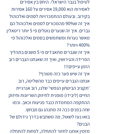
לטיפול בגבר הישראלי. היחס בין אסירים
לאסירות הוא 19,000 אסירים על 160 אסירות
בקירוב. ובעולם ההתמכרויות לסמים ואלכוהול
איך זה ש90% מהמכורים לסמים ואלכוהול הם
גברים. איך זה שנערים נוטלים פי 5 יותר ריטאלין
מאשר נערות ומשתמשים בסמים ואלכוהול פי
400% ויותר?
איך זה שגברים מתאבדים פי 5 משנים בתהליך
הפרידה והגירושין, ואיך זה שאנחנו הגברים רוב
הזמן עייפים!!!
איך זה שיש פער כזה מטורף?
אנחנו הגברים עייפים כבר מהשליטה, רוב
'תקציב הביטחון הנפשי' שלנו, רוב אנרגיית
החיים (ליבידו) מופנית לחיזוק השריונות וחיזוק
ההתקפה המתמדת כנגד פגיעות וכאב. וכמו
שזה בפנים ככה זה מתנהג גם מבחוץ.
בואו נעז לשאול, מה משתבש בדרך גידולם של
הבנים?
מזמין אותנו לחזור להתחלה, לפחות להתחלה