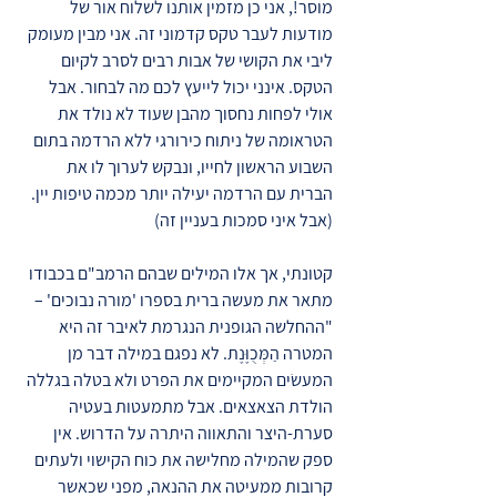
מוסר!, אני כן מזמין אותנו לשלוח אור של
מודעות לעבר טקס קדמוני זה. אני מבין מעומק
ליבי את הקושי של אבות רבים לסרב לקיום
הטקס. אינני יכול לייעץ לכם מה לבחור. אבל
אולי לפחות נחסוך מהבן שעוד לא נולד את
הטראומה של ניתוח כירורגי ללא הרדמה בתום
השבוע הראשון לחייו, ונבקש לערוך לו את
הברית עם הרדמה יעילה יותר מכמה טיפות יין.
(אבל איני סמכות בעניין זה)
קטונתי, אך אלו המילים שבהם הרמב"ם בכבודו
מתאר את מעשה ברית בספרו 'מורה נבוכים' –
"ההחלשה הגופנית הנגרמת לאיבר זה היא
המטרה הַמְּכֻוֶּנֶת. לא נפגם במילה דבר מן
המעשׂים המקיימים את הפרט ולא בטלה בגללה
הולדת הצאצאים. אבל מתמעטות בעטיה
סערת-היצר והתאווה היתרה על הדרוש. אין
ספק שהמילה מחלישה את כוח הקישוי ולעתים
קרובות ממעיטה את ההנאה, מפני שכאשר