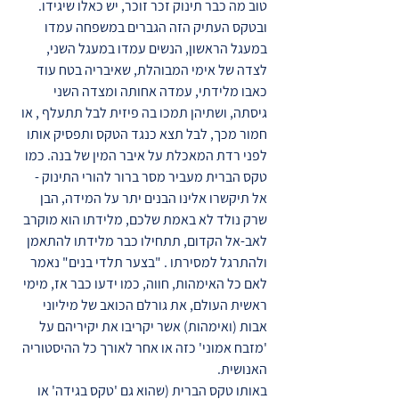
טוב מה כבר תינוק זכר זוכר, יש כאלו שיגידו.
ובטקס העתיק הזה הגברים במשפחה עמדו
במעגל הראשון, הנשים עמדו במעגל השני,
לצדה של אימי המבוהלת, שאיבריה בטח עוד
כאבו מלידתי, עמדה אחותה ומצדה השני
גיסתה, ושתיהן תמכו בה פיזית לבל תתעלף , או
חמור מכך, לבל תצא כנגד הטקס ותפסיק אותו
לפני רדת המאכלת על איבר המין של בנה. כמו
טקס הברית מעביר מסר ברור להורי התינוק -
אל תיקשרו אלינו הבנים יתר על המידה, הבן
שרק נולד לא באמת שלכם, מלידתו הוא מוקרב
לאב-אל הקדום, תתחילו כבר מלידתו להתאמן
ולהתרגל למסירתו . "בצער תלדי בנים" נאמר
לאם כל האימהות, חווה, כמו ידעו כבר אז, מימי
ראשית העולם, את גורלם הכואב של מיליוני
אבות (ואימהות) אשר יקריבו את יקיריהם על
'מזבח אמוני' כזה או אחר לאורך כל ההיסטוריה
האנושית.
באותו טקס הברית (שהוא גם 'טקס בגידה' או