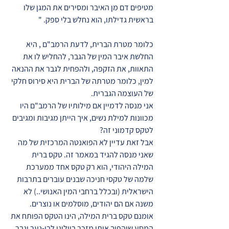
מטיפים דם מן האיבר ומסירים את המגן שלו
בראשית גדילתו, הוא נחלש בלי ספק. "
כלומר מטרת הברית, לדעת הרמב"ם , היא
החלשת איבר המין של הגבר, להחליש לו את
התאוות, את הזקפה, ולהפחית לגבר את ההנאה
למין, כלומר מטרתה של הברית היא סירוס חלקי
של העוצמה הגברית.
אני מנסה לדמיין אם מילותיו של הרמב"ם היו
מכוונות למילת נשים, איך הייתן מגיבות ומגיבים
לטקס קדמוני זה?
אבל זאת עדיין לא הפואנטה המרכזית של מה
שאני מנסה להגיד במאמר זה. טקס ברית
המילה היהודי, הוא רק טקס אחד ממערכת
שלמה של טקסי חניכה שבנים עוברים בתרבות
הישראלית (ובכלל ברחבי המין האנושי..) לא
משנה אם הם יהודים, מוסלמים או נוצרים.
אומנם טקס ברית המילה, הינו הטקס הפותח את
המסע שיהפוך אותי מזכר ביולוגי לבן-נער וגבר