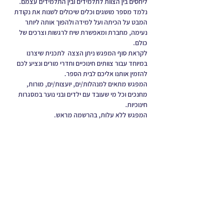
ליחסים בין הצוות לתלמידים ובין התלמידים עצמם. 
נלמד מספר מושגים וכלים שיכולים לשנות את נקודת 
המבט על הכיתה ועל למידה ולהפוך אותה ליותר 
נעימה, מחברת ומאפשרת שיח לרגשות וצרכים של 
כולם.
לקראת סוף המפגש ניתן הצצה  לתכנית שיצרנו 
במיוחד עבור צוותים חינוכיים וחדרי מורים ונציע לכם 
להזמין אותנו אליכם לבית הספר. 
המפגש מתאים למנהלות/ים, יועצות/ים, מורות, 
מחנכים וכל מי שעובד עם ילדים ובני נוער במסגרות 
חינוכיות. 
המפגש ללא עלות, בהרשמה מראש. 
עוד נושאים
כתבו עלי
התקפי זעם
לאתר של מאיה בן יעקב
קשיים בזוגיות
ניהול כעסים
טיפול בגברים