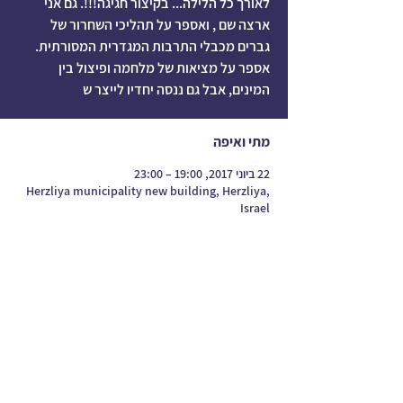
לאורך כל הלילה... בקיצור חגיגה!!!. גם אני
ארצה שם , ואספר על תהליכי השחרור של
גברים מכבלי התרבות המגדרית המסורתית.
אספר על מציאות של מלחמה ופיצול בין
המינים, אבל גם ננסה יחדיו לייצר ש
מתי ואיפה
22 ביוני 2017, 19:00 – 23:00
Herzliya municipality new building, Herzliya,
Israel
עוד נושאים
כתבו עלי
התקפי זעם
לאתר של מאיה בן יעקב
קשיים בזוגיות
ניהול כעסים
טיפול בגברים