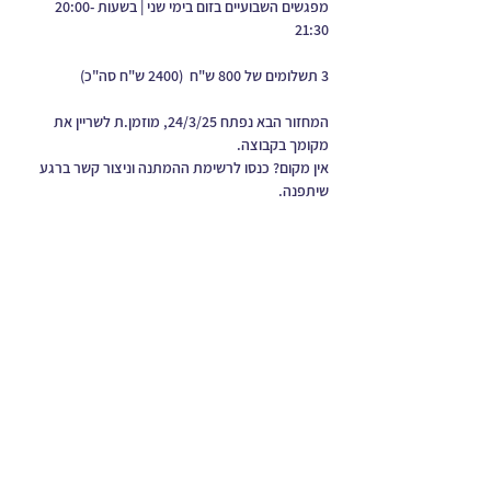
מפגשים השבועיים בזום בימי שני | בשעות 20:00-
21:30 
3 תשלומים של 800 ש"ח  (2400 ש"ח סה"כ) 
המחזור הבא נפתח 24/3/25, מוזמן.ת לשריין את 
מקומך בקבוצה. 
אין מקום? כנסו לרשימת ההמתנה וניצור קשר ברגע 
שיתפנה.
עוד נושאים
כתבו עלי
התקפי זעם
לאתר של מאיה בן יעקב
קשיים בזוגיות
ניהול כעסים
טיפול בגברים
שליטה בכעסים
אלימות במשפחה
פוסט טראומה