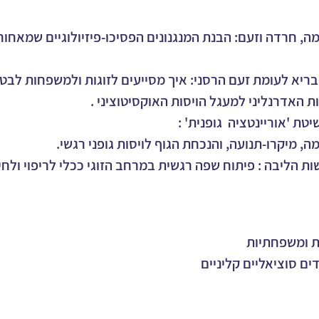
, חרדה וזעם: הבנת המנגנונים הפסיכו-פיזיולוגיים שמאחורי
בריא לעומת זעם הרסני: איך מסייעים לזוגות ולמשפחות לבטא
 האדרנליני למעגל הויסות האוקסיטוציני . 
יטת 'אוריינטציה  גופנית' : 
ה, מיקרו-תנועה, והנכחת הגוף לויסות גופני רגשי.
ות ומשפחתיות
ים סוציאליים קליניים