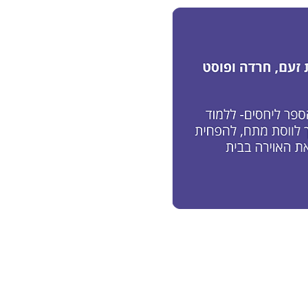
צו לקבל עידכונים במייל
ודקאטסים חדשים, פירסומים ועוד