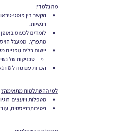
מה נלמד?
הקשר בין פוסט-טראומה
רגשיות.
לומדים לכעוס באופן 
מתפרץ.  ממעגל הויסות
⁠יישום כלים גופניים מש
טכניקות של נשימ
⁠הכרות עם מודל 8 רגשות הליבה : פיתוח שפה רגשית במרחב הזוגי ככלי לריפוי ולחיבור מחודש.
למי ההשתלמות מתאימה?
מטפלות ויועצים  זוגי
פסיכותרפיסטים, עובד