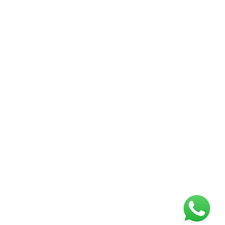
עוד נושאים
כתבו עלי
שליטה בכעסי
לאתר של מאיה בן יעקב
אלימות במשפ
ניהול כעסים
פוסט טראומה
לפרטים נוספים
ניתן ליצור קשר עם המשרד דרך הודעת וואטספ
או להתקשר למספר - 054-7309302
וארז יחזור אליכם בהקדם