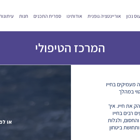
ס נכון
אוריינטציה גופנית
אודותינו
ספרית התכנים
חנות
עיתונות
המרכז הטיפולי
מעמיקים בחייו
טוי במהלך
 את חייו. איך
 רבים בחייו
החסום, ולגלות
או לפ
תחושת ביטחון