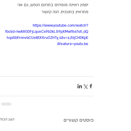
יסמין ראיינה מומחים בתחום הנפש, גם אני 
מתראיין בתוכנית. הנה קישור
https://www.youtube.com/watch?
fbclid=IwAR0DFjLqueCx9b2kLS9pXMwf8e7xX_dQ
hqsSbYrnnvbCUeBtXXruGZHTy_4&v=s_RJjCHDKpE
&feature=youtu.be
פוסטים קשורים
הצג הכול