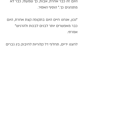
היום זה כבר אחרת, אבות, כך שמעתי, כבר לא 
מתנהגים כך." הוסיף האסיר.
"נכון, אנחנו חיים היום בתקופה קצת אחרת, היום 
כבר מאפשרים יותר לבנים לבכות ולהרגיש" 
אמרתי. 
לחצנו ידיים, תחליף דל קלוריות לחיבוק בין גברים 
מסוקסים.
#גברים
#אלימות
#שירתגברים
חוויות ומחשבות
פוסטים קשורים
הצג הכול