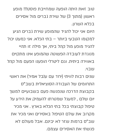
טוב זאת היתה הופעה שמחייבת פוסט!!! מופע 
ראשון (מתוך 3) של שירת גברים מול אסירים 
בכלא השרון.
היום אני יכול להגיד שהמופע שירת גברים הגיע 
למקומו הטבעי ביותר – בתי הכלא. אני כמעט יכול 
להגיד מופע מול קהל ביתי, אך מילה זו תהיי 
מנוגדת לעובדה הפשוטה שהמופע אינו מתקיים 
באווירה ביתית. וגם ליטרלי הופענו הפעם מול קהל 
שבוי.
שנים רבות לוויתי (יחד עם ענבל אמיר) את ראשי 
התחומים של העבודה הסוציאלית בשב"ס 
בקבוצת הדרכה שנפגשה פעם בשבועיים למשך 
יום שלם , למעגל שמטרתו להעמיק את הידע על 
טיפול קבוצתי בכל בתי הכלא בארץ . אני מכיר 
מקרוב את עולם הטיפול באסירים ואני מכיר את 
שב"ס ברמות שזר לא יבינם. אבל מעולם לא 
פגשתי את האסירים עצמם.