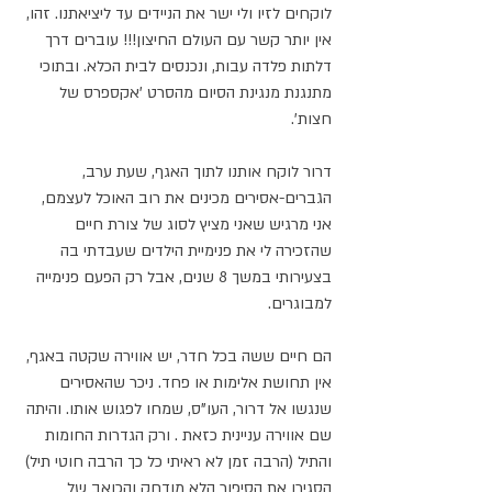
לוקחים לזיו ולי ישר את הניידים עד ליציאתנו. זהו, 
אין יותר קשר עם העולם החיצון!!! עוברים דרך 
דלתות פלדה עבות, ונכנסים לבית הכלא. ובתוכי 
מתנגנת מנגינת הסיום מהסרט 'אקספרס של 
חצות'. 
דרור לוקח אותנו לתוך האגף, שעת ערב, 
הגברים-אסירים מכינים את רוב האוכל לעצמם, 
אני מרגיש שאני מציץ לסוג של צורת חיים 
שהזכירה לי את פנימיית הילדים שעבדתי בה 
בצעירותי במשך 8 שנים, אבל רק הפעם פנימייה 
למבוגרים. 
הם חיים ששה בכל חדר, יש אווירה שקטה באגף, 
אין תחושת אלימות או פחד. ניכר שהאסירים 
שנגשו אל דרור, העו"ס, שמחו לפגוש אותו. והיתה 
שם אווירה עניינית כזאת . ורק הגדרות החומות 
והתיל (הרבה זמן לא ראיתי כל כך הרבה חוטי תיל) 
הסגירו את הסיפור הלא מודחק והכואב של 