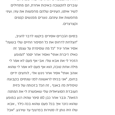
עוברים להקשבה באיכות אחרת, הם מתחילים 
לשיר איתנו, העיניים שלהם מחפשות את עיני, ועיני 
מחפשות את עינהם. נוצרים מפגשים קטנים 
וקצרצרים. 
בסיום הגברים-אסירים ביקשו לדבר להגיב, 
"הצלחת לדחוס את כל הסיפור החיים שלי בשעה" 
אסיר אחר יגיד "כל מה שסיפרת על עצמך זה 
כאילו דיברת אותי" ואסיר אחר יספר "המופע 
הזכיר לי את אבא שלי. אבי אף פעם לא אמר לי 
מילה אחת טובה, הוא אף פעם לא אמר לי שהוא 
אוהב אותי" אסיר אחר ניגש אלי , לוחצים ידיים 
בחום, "אני בכיתי לראשונה לפני שנתיים בקבוצה 
טיפולית פה באגף , זה הכל בזכותה של פזית 
העובדת הסוציאלית שלי שאפשרה לי את המתנה 
הזאת". וגבר אחר כבן 60 סיפר שהיה רגע במופע 
שהוא נזכר איך בכל פעם שהוא בכה כילד , אבא 
שלו היה נותן לו סטירות בפרצוף עד שירגע. "אבל 