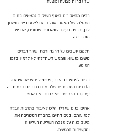
של גבריות פצועה ופוצעת. 
רבים מהאסירים באגף השיקום נמצאים בתום 
המסלול של מאסר העולם. הם לא עברייני צווארון 
לבן, יש פה בעיקר צווארונים שחורים, אם יש 
מושג כזה.
חלקם יושבים על הריגה ורצח ושאר דברים 
קשים מנשוא שממש השתדלתי לא לדמיין בזמן 
המופע. 
רציתי לפגוש בני אדם, ניסיתי לפגוש את עינהם. 
הגבריות המשותפת שלנו מחברת ביננו ברמות כה 
עמוקות. הרגשתי שאני פוגש את אחיי. 
אחים-בנים שגדלו והלכו לאיבוד בתרבות הבזה 
לפגיעותם, בנים החיים בחברה המקריבה את 
מיטב בניה על מזבח השליטה העליונות 
והקשיחות הרגשית. 