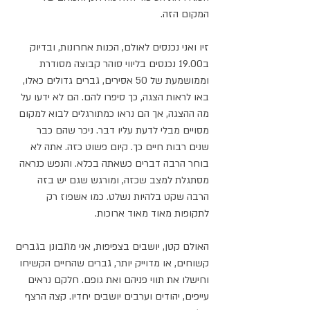
המקום הזה. 
זיו ואני נכנסים לאולם, הכנות אחרונות, ובדיוק 
ב19.00 נכנסים בליווי סוהר קבוצה מסודרת 
וממושמעת של 50 אסירים, גברים גדולים כאלו, 
באו לראות הצגה, כך סיפרו להם. הם לא ידעו על 
מה ההצגה, אך הם נראו כמתורגלים לבוא למקום 
מסויים מבלי לדעת עליו דבר. ניכר שהם כבר 
שנים רבות חיים כך. קיום פשוט כזה. אתה לא 
בוחר הרבה דברים כשאתה בכלא. והנפש כנראה 
מסתגלת למצב שכזה, ומורגש שגם יש בזה 
הרבה שקט בלהיות נשלט. כמו אשפוז רק 
לתקופות מאוד מאוד ארוכות.
האולם קטן, יושבים בצפיפות, אני מתבונן בגברים 
קשוחים, או מדוייק יותר, גברים שהחיים הקשיחו 
וחישלו את תווי פניהם ואת גופם. חלקם נראים 
עייפים, יהודים וערבים יושבים יחדיו. קצה הרצף 