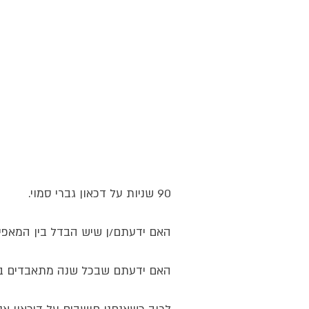
90 שניות על דכאון גברי סמוי.
האם ידעתם/ן שיש הבדל בין המאפיינ
האם ידעתם שבכל שנה מתאבדים בארץ כ-  600 בני אדם 500 מתו