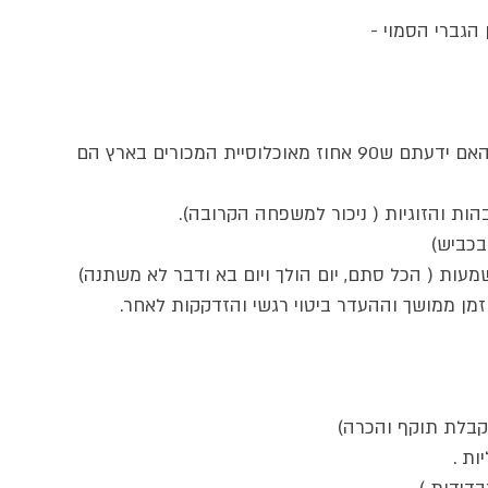
הגברי הסמוי -
1. שימוש מוגזם בסמים ואלכוהול .( האם ידעתם ש90 אחוז מאוכלוסיית המכורים בארץ הם 