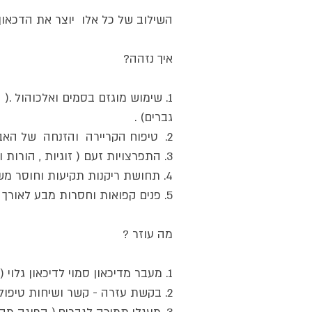
השילוב של כל אלו  יוצר את הדכאון 
איך נזהה? 
גברים) .
2.  טיפוח הקריירה  והזנחה  של האבהות והזוגיות ( ניכור למשפחה הקרובה).
3. התפרצויות זעם ( זוגיות , הורות ובכביש) 
4. תחושת ריקנות תקיעות וחוסר משמעות ( הכל סתם, יום הולך ויום בא ודבר לא משתנה) 
5. פנים קפואות וחסרות מבע לאורך זמן ממושך וההעדר ביטוי רגשי והזדקקות לאחר.
מה עוזר ?
1. מעבר מדיכאון סמוי לדיכאון גלוי (קבלת תוקף והכרה)
2. בקשת עזרה - קשר ושיחות טיפוליות .