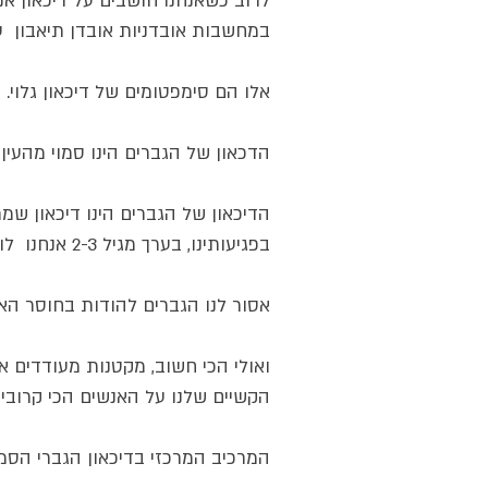
לרוב כשאנחנו חושבים על דיכאון אנ
במחשבות אובדניות אובדן תיאבון  עו
אלו הם סימפטומים של דיכאון גלוי. 
הדכאון של הגברים הינו סמוי מהעין ו
הדיכאון של הגברים הינו דיכאון שמ
בפגיעותינו, בערך מגיל 2-3 אנחנו  לומדים מאבינו ומאחים שלנו  לברוח מכאב ומעצב.
אסור לנו הגברים להודות בחוסר האו
ואולי הכי חשוב, מקטנות מעודדים א
הקשיים שלנו על האנשים הכי קרובים 
המרכיב המרכזי בדיכאון הגברי הסמו