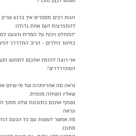
נשמע לכןם מוכר?
זוגות רבים מספרים איך ברגע שריב
להתפרצות זעם אחת גדולה: 
"התחלנו ויכוח על המדיח והגענו למ
בחינוך הילדים - הריב התדרדר לפיצ
אני רוצה להזמין אתכןם למפגש הקרו
המתדרדרים".
נראה מה אחריותו/ה של מי שיזם את
שאליו השיחה מופנית.
נשתף אתכם בתובנות שלנו מתוך חיינו
ונראה
מה אפשר לעשות עם כל הכעס הזה ש
מתוכו.