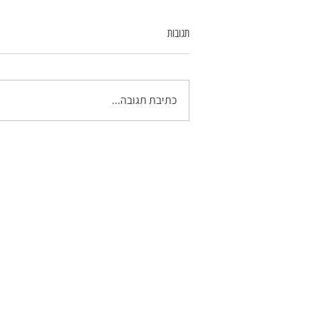
תגובות
כתיבת תגובה...
הצטרפו למפגש מבוא לקורס ממוקד הורות וחיי
משפחה