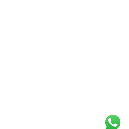
עוד נושאים
כתבו עלי
שליטה בכעסי
לאתר של מאיה בן יעקב
אלימות במשפ
ניהול כעסים
פוסט טראומה
לפרטים נוספים
ניתן ליצור קשר עם המשרד דרך הודעת וואטספ
או להתקשר למספר - 054-7309302
וארז יחזור אליכם בהקדם