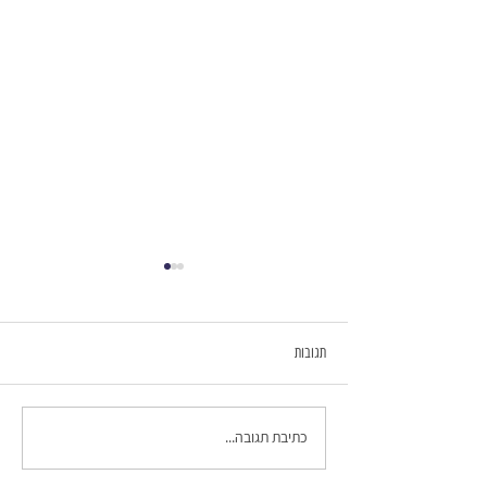
תגובות
תפסיקי לחפור, אני עייף
כתיבת תגובה...