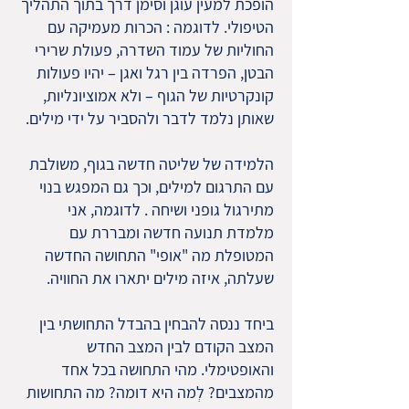
הופכת למעין עוגן וסימן דרך בתוך התהליך
הטיפולי. לדוגמה : הכרות מעמיקה עם
החוליות של עמוד השדרה, פעולת שרירי
הבטן, הפרדה בין רגל ואגן – יהיו פעולות
קונקרטיות של הגוף – ולא אמוציונליות,
שאותן נלמד לדבר ולהסביר על ידי מילים.
הלמידה של שליטה חדשה בגוף, משולבת
עם התרגום למילים, וכך גם המפגש בנוי
מתירגול גופני ושיחה . לדוגמה, אני
מלמדת תנועה חדשה ומבררת עם
המטופלת מה "אופי" התחושה החדשה
שעלתה, איזה מילים יתארו את החוויה.
ביחד ננסה להבחין בהבדל התחושתי בין
המצב הקודם לבין המצב החדש
והאופטימלי. מהי התחושה בכל אחד
מהמצבים? לְמה היא דומה? מה התחושות