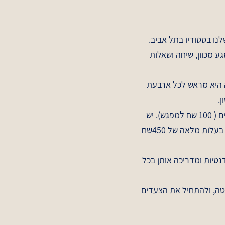
ע מכוון, שיחה ושאלות
שמה היא מראש לכל ארבעת
ון.
מחיר סופר-מוזל וחד פעמי - 400 שח לכל 4 המפגשים ( 100 שח למפגש). יש
אפשרות להמשיך את התהליך מעבר ל4 המפגשים - בעלות מלאה של 450שח
טיות ומדריכה אותן בכל
ה, ולהתחיל את הצעדים