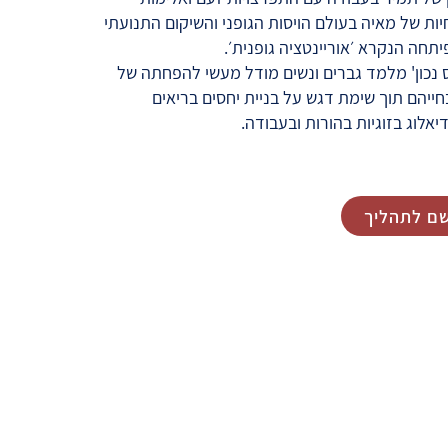
ת של מאיה בעולם הויסות הגופני והשיקום התנועתי
תחה הנקרא ׳אוריינטציה גופנית׳.
 נכון' מלמד גברים ונשים מודל מעשי להפחתה של
ייהם תוך שימת דגש על בניית יחסים בריאים
יאלוג בזוגיות בהורות ובעבודה.
שם לתהליך
Sign up here if you want to r
from me by emai
Lectures, workshops, new podcasts, pu