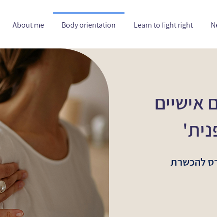
About me
Body orientation
Learn to fight right
N
 אישיים
פנית'
רס להכשרת