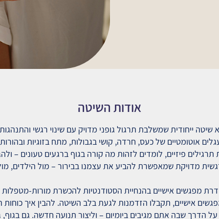
אודות השיטה
יא שיטה ייחודית שמשלבת תרגול גופני מדויק עם שינוי רגשי והתנהגו
ים אוטומטיים של כעס, חרדה, קושי בגבולות, מתח בזוגיות ובהורות, 
תרגילים פיזיים, לומדים לזהות מה קורה בגוף ברגעים טעונים – ולהג
שית מדויקת שמאפשרת להביע את עצמנו בבירור – מול הילדים, מול ב
רת מפגשים אישיים בהנחיית הסטודנטיות להכשרת מורות-מטפלות 
שים אישיים, תקבלו הזדמנות לגעת בלב השיטה. להבין איך כוחות 
ל הדרך שבה אתם מגיבים ביומיום – וליצור תנועה חדשה. גם בגוף, ג