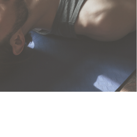
s articles
 Ben Yaakov's website
es
Press articles