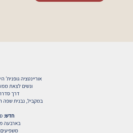
אוריינטציה גופנית’ ה
ונשים לצאת ממעגל
דרך סדרת 
במקביל, נבנית שפה רג
חדש:
סד
בארבעה מפג
משפיעים ע