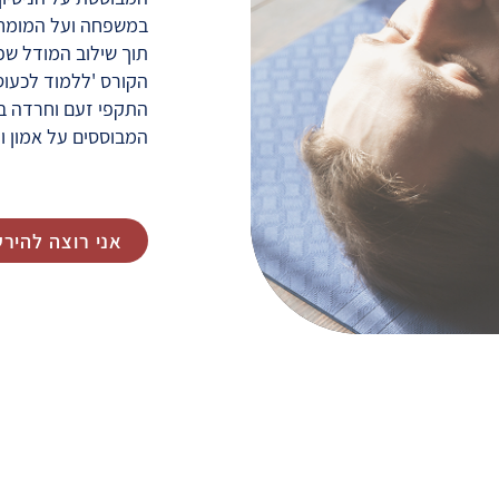
במשפחה ועל המומחיו
תוך שילוב המודל שפי
הקורס 'ללמוד לכעוס
התקפי זעם וחרדה בח
המבוססים על אמון וד
אני רוצה להיר
Pres
eceive updates
Maya
l
Press articles
Press articl
blications and more