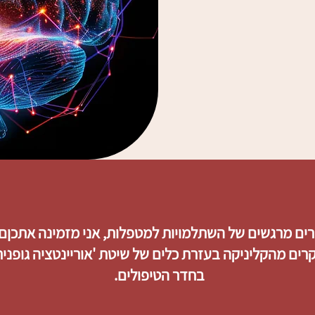
ים מרגשים של השתלמויות למטפלות, אני מזמינה אתכןם
וד ביחד על 2 מקרים מהקליניקה בעזרת כלים של שיטת 'אוריינטציה ג
בחדר הטיפולים.