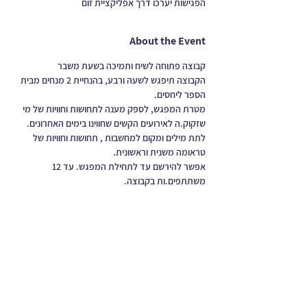
הפגישות יערכו דרך אפליקציית זום
About the Event
קבוצה פתוחה לשיח ותמיכה בשעת משבר 
הקבוצה תיפגש לשעה ורבע, בהנחיית 2 מנחים מבית 
הספר ליחסים.
מטרת המפגש, לספק מענה לתחושות וחוויות של מי 
שזקוק.ה לאירועים הקשים שחווינו בימים האחרונים.
לתת מילים ומקום למחשבות , תחושות וחוויות של 
טראומה משנית וראשונית.
אפשר להירשם עד לתחילת המפגש. עד 12 
משתתפים.ות בקבוצה.
Press articles
Maya Ben Yaakov's website
Press articles
Press articles