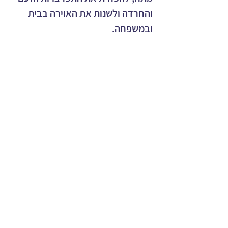
והחרדה ולשנות את האוירה בבית 
ובמשפחה.
Press articles
Maya Ben Yaakov's website
Press articles
Press articles
Maya Ben
Maya Ben Yaakov's
Yaakov's website
website
Press articles
Maya Ben
Yaakov's website